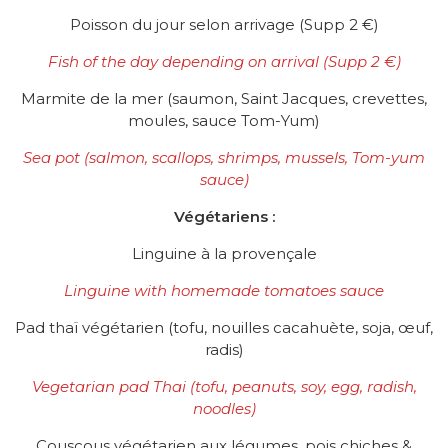
Poisson du jour selon arrivage (Supp 2 €)
Fish of the day depending on arrival
(Supp 2 €)
Marmite de la mer (saumon, Saint Jacques, crevettes,
moules, sauce Tom-Yum)
Sea pot (salmon, scallops, shrimps, mussels, Tom-yum
sauce)
Végétariens :
Linguine à la provençale
Linguine with homemade tomatoes sauce
Pad thaï végétarien (tofu, nouilles cacahuète, soja, œuf,
radis)
Vegetarian pad Thai (tofu, peanuts, soy, egg, radish,
noodles)
Couscous végétarien aux légumes, pois chiches &