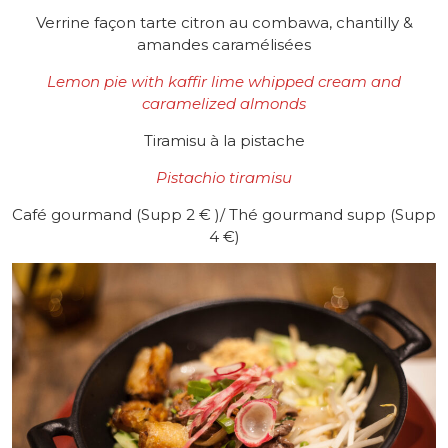
Verrine façon tarte citron au combawa, chantilly &
amandes caramélisées
Lemon pie with kaffir lime whipped cream and
caramelized almonds
Tiramisu à la pistache
Pistachio tiramisu
Café gourmand (Supp 2 € )/ Thé gourmand supp (Supp
4 €)