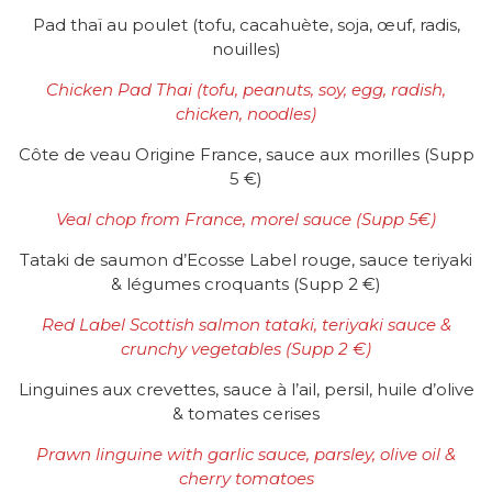
Pad thaï au poulet (tofu, cacahuète, soja, œuf, radis,
nouilles)
Chicken Pad Thai (tofu, peanuts, soy, egg, radish,
chicken, noodles)
Côte de veau Origine France, sauce aux morilles (Supp
5 €)
Veal chop from France, morel sauce
(Supp 5
€
)
Tataki de saumon d’Ecosse Label rouge, sauce teriyaki
& légumes croquants (Supp 2 €)
Red Label Scottish salmon tataki, teriyaki sauce &
crunchy vegetables
(Supp 2 €)
Linguines aux crevettes, sauce à l’ail, persil, huile d’olive
& tomates cerises
Prawn linguine with garlic sauce, parsley, olive oil &
cherry tomatoes