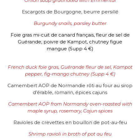
Onion soup gratinated with Emmental
Escargots de Bourgogne, beurre persillé
Burgundy snails, parsley butter
Foie gras mi-cuit de canard français, fleur de sel de
Guérande, poivre de Kampot, chutney figue
mangue (Supp 4 €)
French duck foie gras, Guérande fleur de sel, Kampot
pepper, fig-mango chutney (Supp 4 €)
Camembert AOP de Normandie rôti au four au sirop
d’érable, romarin, épices cajuns
Camembert AOP from Normandy oven-roasted with
maple syrup, rosemary, Cajun spices
Ravioles de crevettes en bouillon de pot-au-feu
Shrimp ravioli in broth of pot au feu