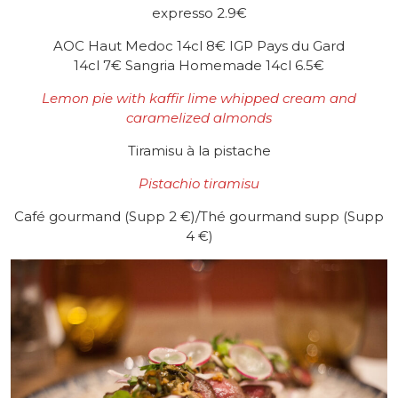
expresso 2.9€
AOC Haut Medoc 14cl 8€ IGP Pays du Gard
14cl 7€ Sangria Homemade 14cl 6.5€
Lemon pie with kaffir lime whipped cream and
caramelized almonds
Tiramisu à la pistache
Pistachio tiramisu
Café gourmand (Supp 2 €)/Thé gourmand supp (Supp
4 €)